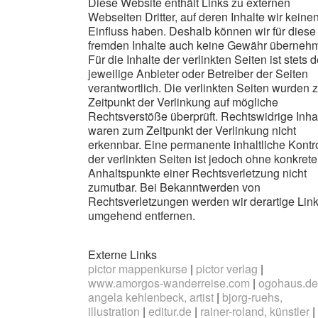
Diese Website enthält Links zu externen
Webseiten Dritter, auf deren Inhalte wir keine
Einfluss haben. Deshalb können wir für diese
fremden Inhalte auch keine Gewähr überneh
Für die Inhalte der verlinkten Seiten ist stets d
jeweilige Anbieter oder Betreiber der Seiten
verantwortlich. Die verlinkten Seiten wurden
Zeitpunkt der Verlinkung auf mögliche
Rechtsverstöße überprüft. Rechtswidrige Inha
waren zum Zeitpunkt der Verlinkung nicht
erkennbar. Eine permanente inhaltliche Kontr
der verlinkten Seiten ist jedoch ohne konkrete
Anhaltspunkte einer Rechtsverletzung nicht
zumutbar. Bei Bekanntwerden von
Rechtsverletzungen werden wir derartige Lin
umgehend entfernen.
Externe Links
pictor mappenkurse
|
pictor verlag
|
www.amorgos-wanderreise.com
|
ogohaus.de
angela kehlenbeck, artist
|
bjorg-ruehs,
illustration
|
editur.de
|
rainer-roland, künstler
|